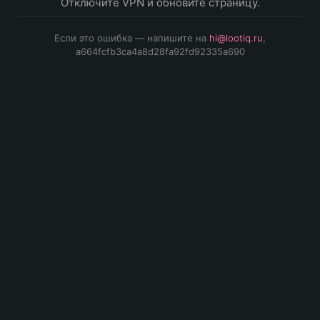
Отключите VPN и обновите страницу.
Если это ошибка — напишите на
hi@lootiq.ru
,
a664fcfb3ca4a8d28fa92fd92335a690