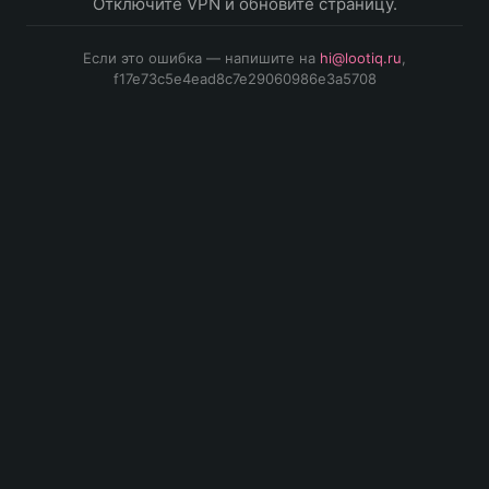
Отключите VPN и обновите страницу.
Если это ошибка — напишите на
hi@lootiq.ru
,
f17e73c5e4ead8c7e29060986e3a5708