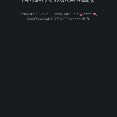
Отключите VPN и обновите страницу.
Если это ошибка — напишите на
hi@lootiq.ru
,
5ea97b6c6843f32f6d303c4bbdab1970