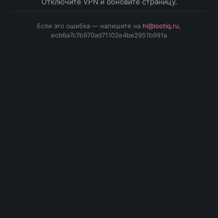
Отключите VPN и обновите страницу.
Если это ошибка — напишите на
hi@lootiq.ru
,
ecb6a7c7b970ad71102e4be2951b991a