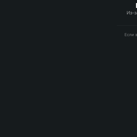
Из-з
Если 