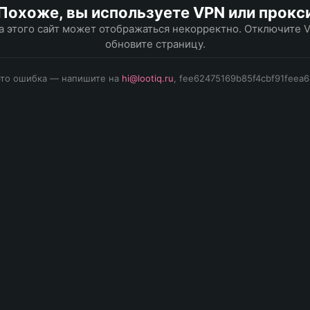
Похоже, вы используете VPN или прокс
а этого сайт может отображаться некорректно. Отключите 
обновите страницу.
это ошибка — напишите на
hi@lootiq.ru
, fee62475169b85f4cbf91feea6