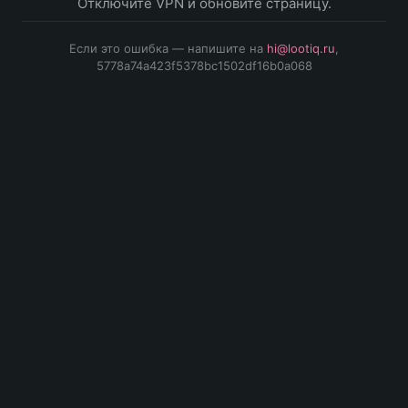
Отключите VPN и обновите страницу.
Если это ошибка — напишите на
hi@lootiq.ru
,
5778a74a423f5378bc1502df16b0a068