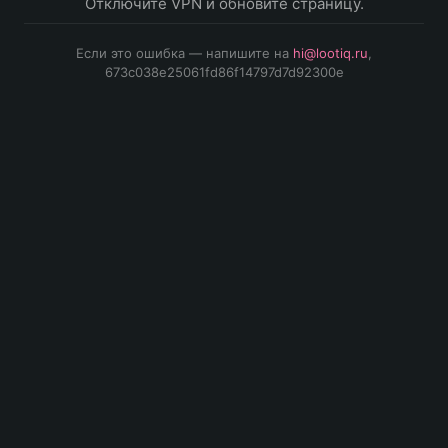
Отключите VPN и обновите страницу.
Если это ошибка — напишите на
hi@lootiq.ru
,
673c038e25061fd86f14797d7d92300e