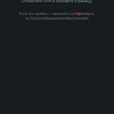
Отключите VPN и обновите страницу.
Если это ошибка — напишите на
hi@lootiq.ru
,
bc11e5d3c385b6ab4a2928be245ed690