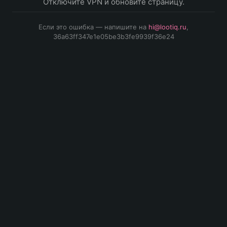
Отключите VPN и обновите страницу.
Если это ошибка — напишите на
hi@lootiq.ru
,
36a63ff347e1e05be3b3fe9939f36e24