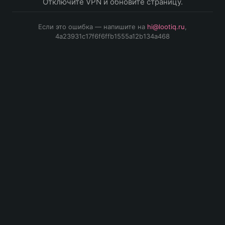
Отключите VPN и обновите страницу.
Если это ошибка — напишите на
hi@lootiq.ru
,
4a23931c17f6f6ffb1555a12b134a468