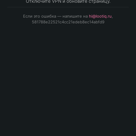
Отключите VPN и обновите страницу.
Если это ошибка — напишите на
hi@lootiq.ru
,
581788e22521c4cc21edeb8ec14abfd9