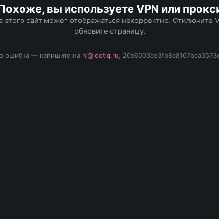
Похоже, вы используете VPN или прокс
а этого сайт может отображаться некорректно. Отключите 
обновите страницу.
то ошибка — напишите на
hi@lootiq.ru
, 20b6003ee3fb8b8167bda3573