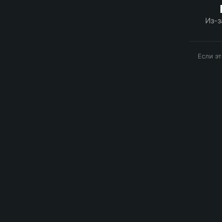
Из-з
Если э