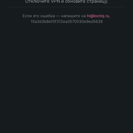
Отключите VPN и обновите страницу.
Если это ошибка — напишите на
hi@lootiq.ru
,
15a3d3b8ef0f312ea3570030e9ed5639