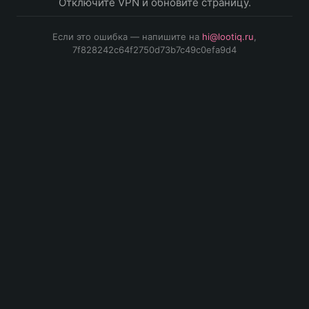
Отключите VPN и обновите страницу.
Если это ошибка — напишите на
hi@lootiq.ru
,
7f828242c64f2750d73b7c49c0efa9d4