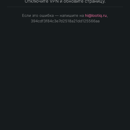
Отключите VPN и обновите страницу.
Если это ошибка — напишите на
hi@lootiq.ru
,
394cdf3f84c3e7d2518a21dd125566aa