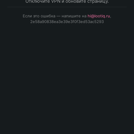
Отключите VPN и обновите страницу.
Если это ошибка — напишите на
hi@lootiq.ru
,
2e58a90838ea3e39e3f0f3ed53ac5293