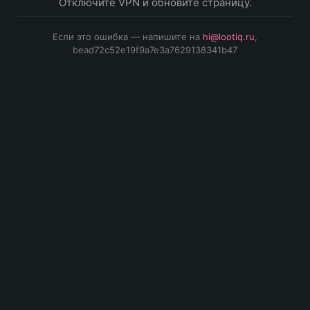
Отключите VPN и обновите страницу.
Если это ошибка — напишите на
hi@lootiq.ru
,
bead72c52e19f9a7e3a7629138341b47